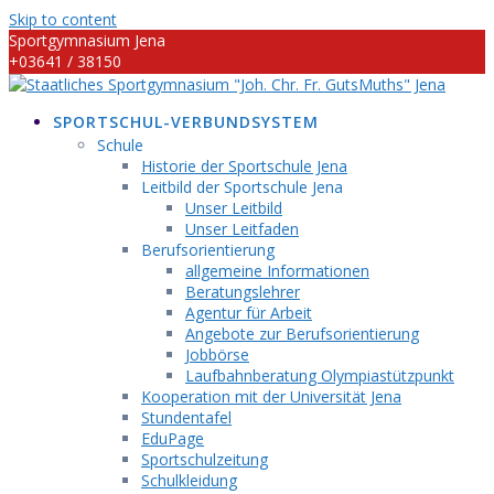
Skip to content
Sportgymnasium Jena
+03641 / 38150
info@sportgymnasium-jena.info
SPORTSCHUL-VERBUNDSYSTEM
Schule
Historie der Sportschule Jena
Leitbild der Sportschule Jena
Unser Leitbild
Unser Leitfaden
Berufsorientierung
allgemeine Informationen
Beratungslehrer
Agentur für Arbeit
Angebote zur Berufsorientierung
Jobbörse
Laufbahnberatung Olympiastützpunkt
Kooperation mit der Universität Jena
Stundentafel
EduPage
Sportschulzeitung
Schulkleidung