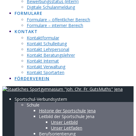
Bewerbungsstatus (intern)
Digitale Schulanmeldung
FORMULARE
Formulare – öffentlicher Bereich
Formulare – interner Bereich
KONTAKT
Kontaktformular
Kontakt Schulleitung
Kontakt Lehrpersonal
Kontakt Beratungslehrer
Kontakt Internat
Kontakt Verwaltung
Kontakt Sportarten
FÖRDERVEREIN
Sportschul-Verbundsystem
Schule
Historie der Sportschule Jena
Leitbild der Sportschule Jena
Unser Leitbild
Unser Leitfaden
Berufsorientierung