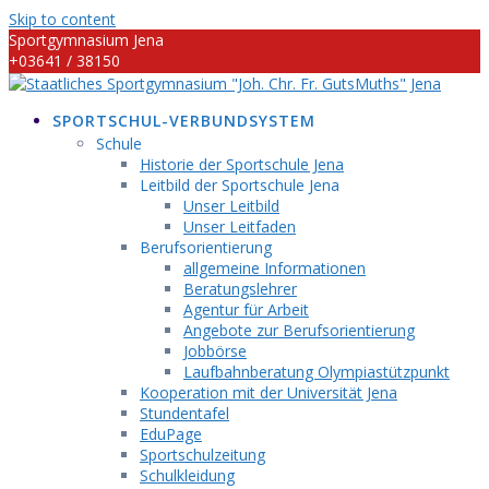
Skip to content
Sportgymnasium Jena
+03641 / 38150
info@sportgymnasium-jena.info
SPORTSCHUL-VERBUNDSYSTEM
Schule
Historie der Sportschule Jena
Leitbild der Sportschule Jena
Unser Leitbild
Unser Leitfaden
Berufsorientierung
allgemeine Informationen
Beratungslehrer
Agentur für Arbeit
Angebote zur Berufsorientierung
Jobbörse
Laufbahnberatung Olympiastützpunkt
Kooperation mit der Universität Jena
Stundentafel
EduPage
Sportschulzeitung
Schulkleidung