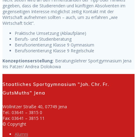
gegeben, dass die Studierenden und künftigen Absolventen im
gegenseitigen Interesse möglichst zeitig Kontakt mit der
Wirtschaft aufnehmen sollten – auch, um zu erfahren „wie
Wirtschaft tickt“.
Praktische Umsetzung (Ablaufpläne)
Berufs- und Studienberatung
Berufsorientierung Klasse 9 Gymnasium
Berufsorientierung Klasse 9 Regelschule
Konzeptionserstellung
: Beratungslehrer Sportgymnasium Jena
Iris Patzer/ Andrea Dolokowa
Staatliches Sportgymnasium "Joh. Chr. Fr.
GutsMuths" Jena
Wöllnitzer Straße 40, 07749 Jena
Tel.: 03641 – 3815 0
Fax: 03641 – 3815 11
© Copyright
Alumni