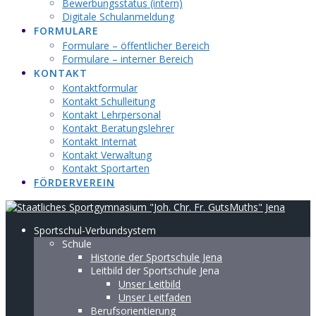
Bewerbungsstatus (intern)
Digitale Schulanmeldung
FORMULARE
Formulare – öffentlicher Bereich
Formulare – interner Bereich
KONTAKT
Kontaktformular
Kontakt Schulleitung
Kontakt Lehrpersonal
Kontakt Beratungslehrer
Kontakt Internat
Kontakt Verwaltung
Kontakt Sportarten
FÖRDERVEREIN
Sportschul-Verbundsystem
Schule
Historie der Sportschule Jena
Leitbild der Sportschule Jena
Unser Leitbild
Unser Leitfaden
Berufsorientierung