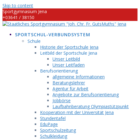
Skip to content
Sportgymnasium Jena
+03641 / 38150
info@sportgymnasium-jena.info
SPORTSCHUL-VERBUNDSYSTEM
Schule
Historie der Sportschule Jena
Leitbild der Sportschule Jena
Unser Leitbild
Unser Leitfaden
Berufsorientierung
allgemeine Informationen
Beratungslehrer
Agentur für Arbeit
Angebote zur Berufsorientierung
Jobbörse
Laufbahnberatung Olympiastützpunkt
Kooperation mit der Universität Jena
Stundentafel
EduPage
Sportschulzeitung
Schulkleidung