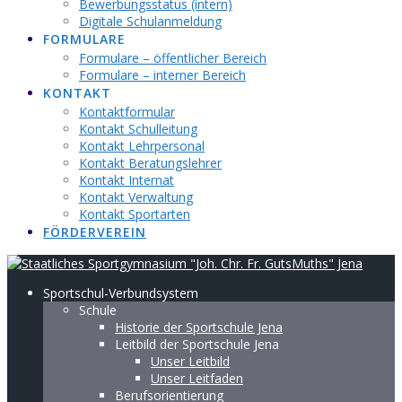
Bewerbungsstatus (intern)
Digitale Schulanmeldung
FORMULARE
Formulare – öffentlicher Bereich
Formulare – interner Bereich
KONTAKT
Kontaktformular
Kontakt Schulleitung
Kontakt Lehrpersonal
Kontakt Beratungslehrer
Kontakt Internat
Kontakt Verwaltung
Kontakt Sportarten
FÖRDERVEREIN
Sportschul-Verbundsystem
Schule
Historie der Sportschule Jena
Leitbild der Sportschule Jena
Unser Leitbild
Unser Leitfaden
Berufsorientierung