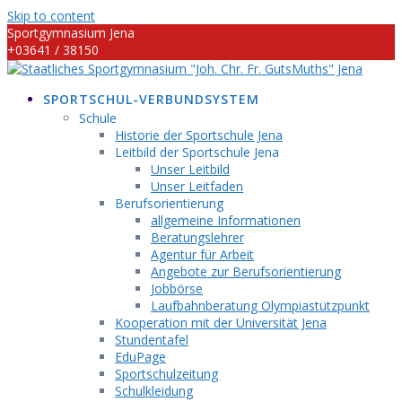
Skip to content
Sportgymnasium Jena
+03641 / 38150
info@sportgymnasium-jena.info
SPORTSCHUL-VERBUNDSYSTEM
Schule
Historie der Sportschule Jena
Leitbild der Sportschule Jena
Unser Leitbild
Unser Leitfaden
Berufsorientierung
allgemeine Informationen
Beratungslehrer
Agentur für Arbeit
Angebote zur Berufsorientierung
Jobbörse
Laufbahnberatung Olympiastützpunkt
Kooperation mit der Universität Jena
Stundentafel
EduPage
Sportschulzeitung
Schulkleidung