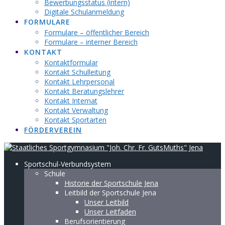
Bewerbungsstatus (intern)
Digitale Schulanmeldung
FORMULARE
Formulare – öffentlicher Bereich
Formulare – interner Bereich
KONTAKT
Kontaktformular
Kontakt Schulleitung
Kontakt Lehrpersonal
Kontakt Beratungslehrer
Kontakt Internat
Kontakt Verwaltung
Kontakt Sportarten
FÖRDERVEREIN
Sportschul-Verbundsystem
Schule
Historie der Sportschule Jena
Leitbild der Sportschule Jena
Unser Leitbild
Unser Leitfaden
Berufsorientierung