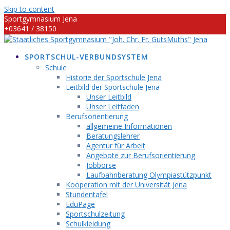
Skip to content
Sportgymnasium Jena
+03641 / 38150
info@sportgymnasium-jena.info
SPORTSCHUL-VERBUNDSYSTEM
Schule
Historie der Sportschule Jena
Leitbild der Sportschule Jena
Unser Leitbild
Unser Leitfaden
Berufsorientierung
allgemeine Informationen
Beratungslehrer
Agentur für Arbeit
Angebote zur Berufsorientierung
Jobbörse
Laufbahnberatung Olympiastützpunkt
Kooperation mit der Universität Jena
Stundentafel
EduPage
Sportschulzeitung
Schulkleidung