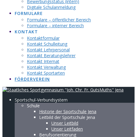
Bewerbungsstatus (intern)
Digitale Schulanmeldung
FORMULARE
Formulare – öffentlicher Bereich
Formulare – interner Bereich
KONTAKT
Kontaktformular
Kontakt Schulleitung
Kontakt Lehrpersonal
Kontakt Beratungslehrer
Kontakt Internat
Kontakt Verwaltung
Kontakt Sportarten
FÖRDERVEREIN
Sportschul-Verbundsystem
Schule
Historie der Sportschule Jena
Leitbild der Sportschule Jena
Unser Leitbild
Unser Leitfaden
Berufsorientierung