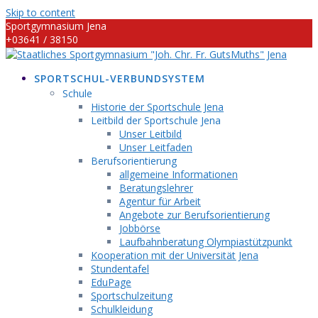
Skip to content
Sportgymnasium Jena
+03641 / 38150
info@sportgymnasium-jena.info
SPORTSCHUL-VERBUNDSYSTEM
Schule
Historie der Sportschule Jena
Leitbild der Sportschule Jena
Unser Leitbild
Unser Leitfaden
Berufsorientierung
allgemeine Informationen
Beratungslehrer
Agentur für Arbeit
Angebote zur Berufsorientierung
Jobbörse
Laufbahnberatung Olympiastützpunkt
Kooperation mit der Universität Jena
Stundentafel
EduPage
Sportschulzeitung
Schulkleidung