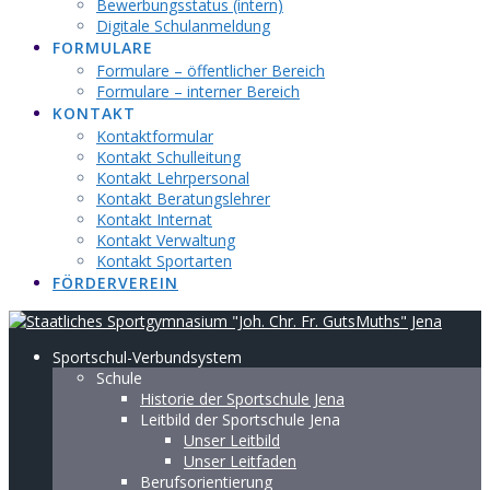
Bewerbungsstatus (intern)
Digitale Schulanmeldung
FORMULARE
Formulare – öffentlicher Bereich
Formulare – interner Bereich
KONTAKT
Kontaktformular
Kontakt Schulleitung
Kontakt Lehrpersonal
Kontakt Beratungslehrer
Kontakt Internat
Kontakt Verwaltung
Kontakt Sportarten
FÖRDERVEREIN
Sportschul-Verbundsystem
Schule
Historie der Sportschule Jena
Leitbild der Sportschule Jena
Unser Leitbild
Unser Leitfaden
Berufsorientierung