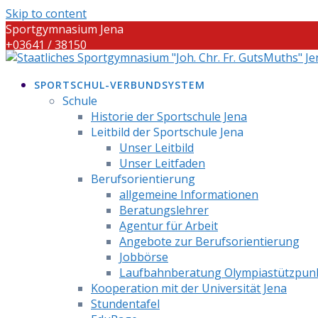
Skip to content
Sportgymnasium Jena
+03641 / 38150
info@sportgymnasium-jena.info
SPORTSCHUL-VERBUNDSYSTEM
Schule
Historie der Sportschule Jena
Leitbild der Sportschule Jena
Unser Leitbild
Unser Leitfaden
Berufsorientierung
allgemeine Informationen
Beratungslehrer
Agentur für Arbeit
Angebote zur Berufsorientierung
Jobbörse
Laufbahnberatung Olympiastützpun
Kooperation mit der Universität Jena
Stundentafel