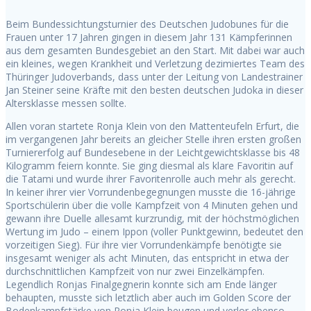
Beim Bundessichtungsturnier des Deutschen Judobunes für die
Frauen unter 17 Jahren gingen in diesem Jahr 131 Kämpferinnen
aus dem gesamten Bundesgebiet an den Start. Mit dabei war auch
ein kleines, wegen Krankheit und Verletzung dezimiertes Team des
Thüringer Judoverbands, dass unter der Leitung von Landestrainer
Jan Steiner seine Kräfte mit den besten deutschen Judoka in dieser
Altersklasse messen sollte.
Allen voran startete Ronja Klein von den Mattenteufeln Erfurt, die
im vergangenen Jahr bereits an gleicher Stelle ihren ersten großen
Turniererfolg auf Bundesebene in der Leichtgewichtsklasse bis 48
Kilogramm feiern konnte. Sie ging diesmal als klare Favoritin auf
die Tatami und wurde ihrer Favoritenrolle auch mehr als gerecht.
In keiner ihrer vier Vorrundenbegegnungen musste die 16-jährige
Sportschülerin über die volle Kampfzeit von 4 Minuten gehen und
gewann ihre Duelle allesamt kurzrundig, mit der höchstmöglichen
Wertung im Judo – einem Ippon (voller Punktgewinn, bedeutet den
vorzeitigen Sieg). Für ihre vier Vorrundenkämpfe benötigte sie
insgesamt weniger als acht Minuten, das entspricht in etwa der
durchschnittlichen Kampfzeit von nur zwei Einzelkämpfen.
Legendlich Ronjas Finalgegnerin konnte sich am Ende länger
behaupten, musste sich letztlich aber auch im Golden Score der
Bodenkampfstärke von Ronja Klein beugen und verlor ebenso