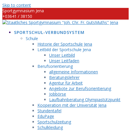
Skip to content
Sportgymnasium Jena
+03641 / 38150
info@sportgymnasium-jena.info
SPORTSCHUL-VERBUNDSYSTEM
Schule
Historie der Sportschule Jena
Leitbild der Sportschule Jena
Unser Leitbild
Unser Leitfaden
Berufsorientierung
allgemeine Informationen
Beratungslehrer
Agentur für Arbeit
Angebote zur Berufsorientierung
Jobbörse
Laufbahnberatung Olympiastützpunkt
Kooperation mit der Universität Jena
Stundentafel
EduPage
Sportschulzeitung
Schulkleidung