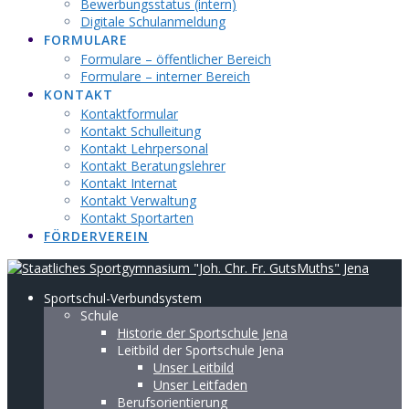
Bewerbungsstatus (intern)
Digitale Schulanmeldung
FORMULARE
Formulare – öffentlicher Bereich
Formulare – interner Bereich
KONTAKT
Kontaktformular
Kontakt Schulleitung
Kontakt Lehrpersonal
Kontakt Beratungslehrer
Kontakt Internat
Kontakt Verwaltung
Kontakt Sportarten
FÖRDERVEREIN
Sportschul-Verbundsystem
Schule
Historie der Sportschule Jena
Leitbild der Sportschule Jena
Unser Leitbild
Unser Leitfaden
Berufsorientierung