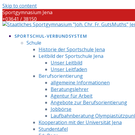
Skip to content
Sportgymnasium Jena
+03641 / 38150
info@sportgymnasium-jena.info
SPORTSCHUL-VERBUNDSYSTEM
Schule
Historie der Sportschule Jena
Leitbild der Sportschule Jena
Unser Leitbild
Unser Leitfaden
Berufsorientierung
allgemeine Informationen
Beratungslehrer
Agentur für Arbeit
Angebote zur Berufsorientierung
Jobbörse
Laufbahnberatung Olympiastützpun
Kooperation mit der Universität Jena
Stundentafel