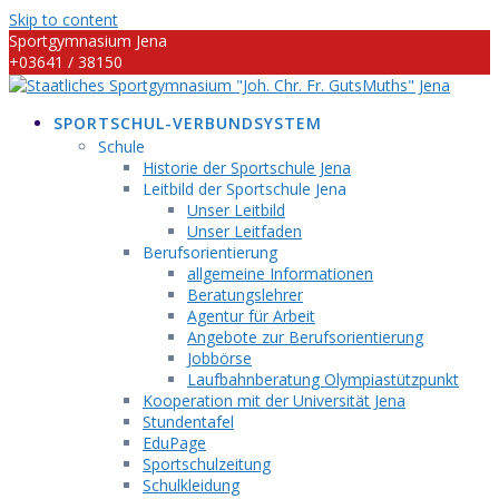
Skip to content
Sportgymnasium Jena
+03641 / 38150
info@sportgymnasium-jena.info
SPORTSCHUL-VERBUNDSYSTEM
Schule
Historie der Sportschule Jena
Leitbild der Sportschule Jena
Unser Leitbild
Unser Leitfaden
Berufsorientierung
allgemeine Informationen
Beratungslehrer
Agentur für Arbeit
Angebote zur Berufsorientierung
Jobbörse
Laufbahnberatung Olympiastützpunkt
Kooperation mit der Universität Jena
Stundentafel
EduPage
Sportschulzeitung
Schulkleidung