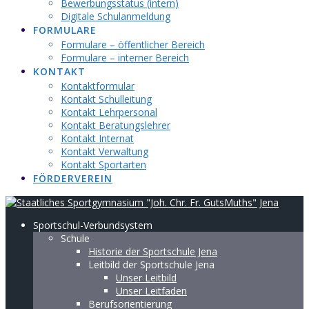
Bewerbungsstatus (intern)
Digitale Schulanmeldung
FORMULARE
Formulare – öffentlicher Bereich
Formulare – interner Bereich
KONTAKT
Kontaktformular
Kontakt Schulleitung
Kontakt Lehrpersonal
Kontakt Beratungslehrer
Kontakt Internat
Kontakt Verwaltung
Kontakt Sportarten
FÖRDERVEREIN
Sportschul-Verbundsystem
Schule
Historie der Sportschule Jena
Leitbild der Sportschule Jena
Unser Leitbild
Unser Leitfaden
Berufsorientierung