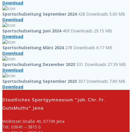
Download
Sportschulzeitung September 2024
428 Downloads
5.00 MB
Download
Sportschulzeitung Juni 2024
469 Downloads
29.15 MB
Download
Sportschulzeitung März 2024
278 Downloads
6.17 MB
Download
Sportschulzeitung Dezember 2023
531 Downloads
27.39 MB
Download
Sportschulzeitung September 2023
307 Downloads
7.89 MB
Download
Staatliches Sportgymnasium "Joh. Chr. Fr.
GutsMuths" Jena
Wöllnitzer Straße 40, 07749 Jena
Tel.: 03641 – 3815 0