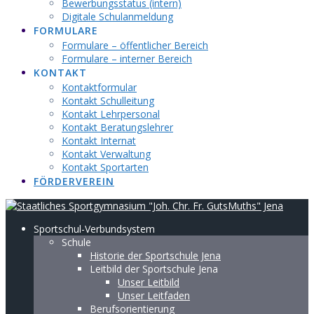
Bewerbungsstatus (intern)
Digitale Schulanmeldung
FORMULARE
Formulare – öffentlicher Bereich
Formulare – interner Bereich
KONTAKT
Kontaktformular
Kontakt Schulleitung
Kontakt Lehrpersonal
Kontakt Beratungslehrer
Kontakt Internat
Kontakt Verwaltung
Kontakt Sportarten
FÖRDERVEREIN
Sportschul-Verbundsystem
Schule
Historie der Sportschule Jena
Leitbild der Sportschule Jena
Unser Leitbild
Unser Leitfaden
Berufsorientierung