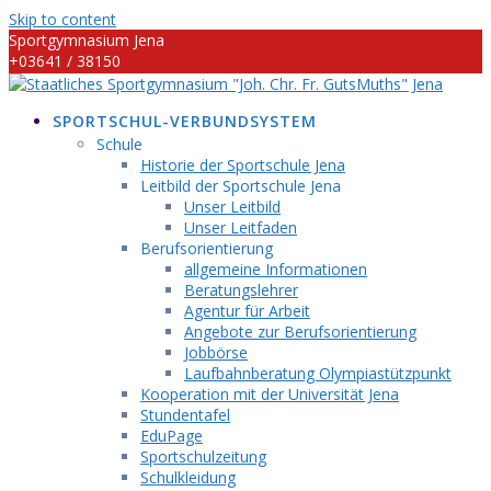
Skip to content
Sportgymnasium Jena
+03641 / 38150
info@sportgymnasium-jena.info
SPORTSCHUL-VERBUNDSYSTEM
Schule
Historie der Sportschule Jena
Leitbild der Sportschule Jena
Unser Leitbild
Unser Leitfaden
Berufsorientierung
allgemeine Informationen
Beratungslehrer
Agentur für Arbeit
Angebote zur Berufsorientierung
Jobbörse
Laufbahnberatung Olympiastützpunkt
Kooperation mit der Universität Jena
Stundentafel
EduPage
Sportschulzeitung
Schulkleidung