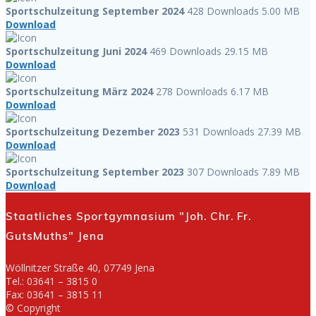
Sportschulzeitung September 2024
428 Downloads
5.00 MB
Download
Sportschulzeitung Juni 2024
469 Downloads
29.15 MB
Download
Sportschulzeitung März 2024
278 Downloads
6.17 MB
Download
Sportschulzeitung Dezember 2023
531 Downloads
27.39 MB
Download
Sportschulzeitung September 2023
307 Downloads
7.89 MB
Download
Staatliches Sportgymnasium "Joh. Chr. Fr.
GutsMuths" Jena
Wöllnitzer Straße 40, 07749 Jena
Tel.: 03641 – 3815 0
Fax: 03641 – 3815 11
© Copyright