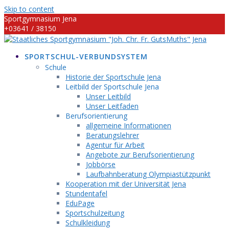
Skip to content
Sportgymnasium Jena
+03641 / 38150
info@sportgymnasium-jena.info
SPORTSCHUL-VERBUNDSYSTEM
Schule
Historie der Sportschule Jena
Leitbild der Sportschule Jena
Unser Leitbild
Unser Leitfaden
Berufsorientierung
allgemeine Informationen
Beratungslehrer
Agentur für Arbeit
Angebote zur Berufsorientierung
Jobbörse
Laufbahnberatung Olympiastützpunkt
Kooperation mit der Universität Jena
Stundentafel
EduPage
Sportschulzeitung
Schulkleidung