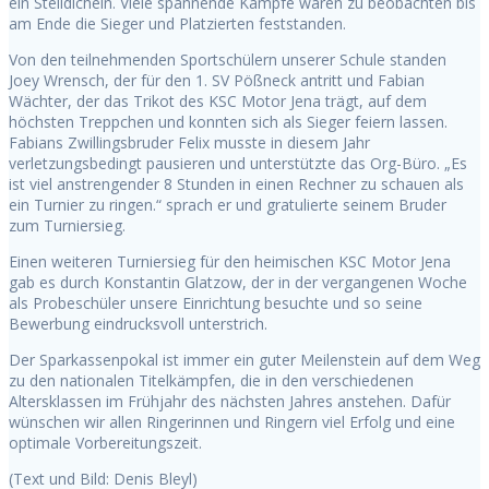
ein Stelldichein. Viele spannende Kämpfe waren zu beobachten bis
am Ende die Sieger und Platzierten feststanden.
Von den teilnehmenden Sportschülern unserer Schule standen
Joey Wrensch, der für den 1. SV Pößneck antritt und Fabian
Wächter, der das Trikot des KSC Motor Jena trägt, auf dem
höchsten Treppchen und konnten sich als Sieger feiern lassen.
Fabians Zwillingsbruder Felix musste in diesem Jahr
verletzungsbedingt pausieren und unterstützte das Org-Büro. „Es
ist viel anstrengender 8 Stunden in einen Rechner zu schauen als
ein Turnier zu ringen.“ sprach er und gratulierte seinem Bruder
zum Turniersieg.
Einen weiteren Turniersieg für den heimischen KSC Motor Jena
gab es durch Konstantin Glatzow, der in der vergangenen Woche
als Probeschüler unsere Einrichtung besuchte und so seine
Bewerbung eindrucksvoll unterstrich.
Der Sparkassenpokal ist immer ein guter Meilenstein auf dem Weg
zu den nationalen Titelkämpfen, die in den verschiedenen
Altersklassen im Frühjahr des nächsten Jahres anstehen. Dafür
wünschen wir allen Ringerinnen und Ringern viel Erfolg und eine
optimale Vorbereitungszeit.
(Text und Bild: Denis Bleyl)