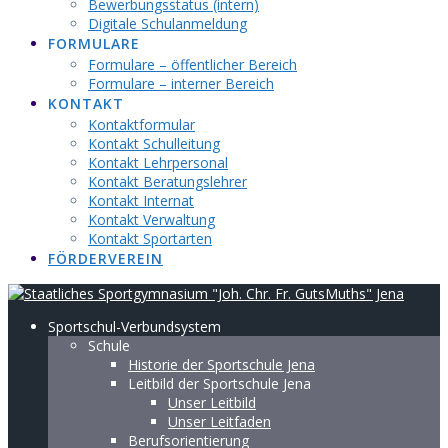
Bewerbungsstatus (intern)
Digitale Schulanmeldung
FORMULARE
Formulare – öffentlicher Bereich
Formulare – interner Bereich
KONTAKT
Kontaktformular
Kontakt Schulleitung
Kontakt Lehrpersonal
Kontakt Beratungslehrer
Kontakt Internat
Kontakt Verwaltung
Kontakt Sportarten
FÖRDERVEREIN
Sportschul-Verbundsystem
Schule
Historie der Sportschule Jena
Leitbild der Sportschule Jena
Unser Leitbild
Unser Leitfaden
Berufsorientierung