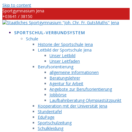
Skip to content
Sportgymnasium Jena
+03641 / 38150
info@sportgymnasium-jena.info
SPORTSCHUL-VERBUNDSYSTEM
Schule
Historie der Sportschule Jena
Leitbild der Sportschule Jena
Unser Leitbild
Unser Leitfaden
Berufsorientierung
allgemeine Informationen
Beratungslehrer
Agentur für Arbeit
Angebote zur Berufsorientierung
Jobbörse
Laufbahnberatung Olympiastützpunkt
Kooperation mit der Universität Jena
Stundentafel
EduPage
Sportschulzeitung
Schulkleidung