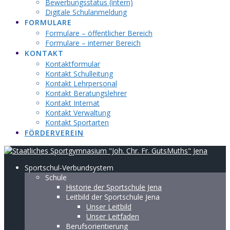
Bewerbungsstatus (intern)
Digitale Schulanmeldung
FORMULARE
Formulare – öffentlicher Bereich
Formulare – interner Bereich
KONTAKT
Kontaktformular
Kontakt Schulleitung
Kontakt Lehrpersonal
Kontakt Beratungslehrer
Kontakt Internat
Kontakt Verwaltung
Kontakt Sportarten
FÖRDERVEREIN
Sportschul-Verbundsystem
Schule
Historie der Sportschule Jena
Leitbild der Sportschule Jena
Unser Leitbild
Unser Leitfaden
Berufsorientierung