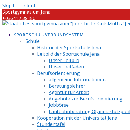
Skip to content
Sportgymnasium Jena
+03641 / 38150
info@sportgymnasium-jena.info
SPORTSCHUL-VERBUNDSYSTEM
Schule
Historie der Sportschule Jena
Leitbild der Sportschule Jena
Unser Leitbild
Unser Leitfaden
Berufsorientierung
allgemeine Informationen
Beratungslehrer
Agentur für Arbeit
Angebote zur Berufsorientierung
Jobbörse
Laufbahnberatung Olympiastützpun
Kooperation mit der Universität Jena
Stundentafel