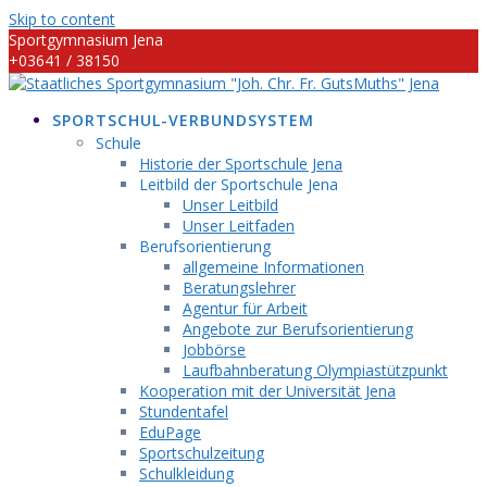
Skip to content
Sportgymnasium Jena
+03641 / 38150
info@sportgymnasium-jena.info
SPORTSCHUL-VERBUNDSYSTEM
Schule
Historie der Sportschule Jena
Leitbild der Sportschule Jena
Unser Leitbild
Unser Leitfaden
Berufsorientierung
allgemeine Informationen
Beratungslehrer
Agentur für Arbeit
Angebote zur Berufsorientierung
Jobbörse
Laufbahnberatung Olympiastützpunkt
Kooperation mit der Universität Jena
Stundentafel
EduPage
Sportschulzeitung
Schulkleidung