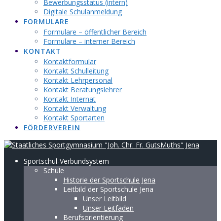
Bewerbungsstatus (intern)
Digitale Schulanmeldung
FORMULARE
Formulare – öffentlicher Bereich
Formulare – interner Bereich
KONTAKT
Kontaktformular
Kontakt Schulleitung
Kontakt Lehrpersonal
Kontakt Beratungslehrer
Kontakt Internat
Kontakt Verwaltung
Kontakt Sportarten
FÖRDERVEREIN
Sportschul-Verbundsystem
Schule
Historie der Sportschule Jena
Leitbild der Sportschule Jena
Unser Leitbild
Unser Leitfaden
Berufsorientierung