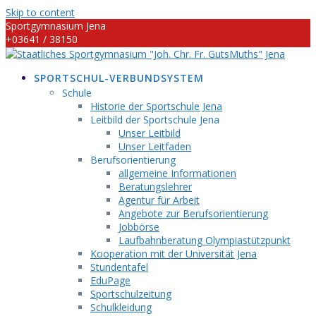
Skip to content
Sportgymnasium Jena
+03641 / 38150
info@sportgymnasium-jena.info
SPORTSCHUL-VERBUNDSYSTEM
Schule
Historie der Sportschule Jena
Leitbild der Sportschule Jena
Unser Leitbild
Unser Leitfaden
Berufsorientierung
allgemeine Informationen
Beratungslehrer
Agentur für Arbeit
Angebote zur Berufsorientierung
Jobbörse
Laufbahnberatung Olympiastützpunkt
Kooperation mit der Universität Jena
Stundentafel
EduPage
Sportschulzeitung
Schulkleidung