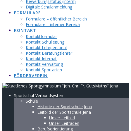
Bewerbungsstatus (intern)
Digitale Schulanmeldung
FORMULARE
Formulare – öffentlicher Bereich
Formulare – interner Bereich
KONTAKT
Kontaktformular
Kontakt Schulleitung
Kontakt Lehrpersonal
Kontakt Beratungslehrer
Kontakt Internat
Kontakt Verwaltung
Kontakt Sportarten
FÖRDERVEREIN
Sportschul-Verbundsystem
Schule
Historie der Sportschule Jena
Leitbild der Sportschule Jena
Unser Leitbild
Unser Leitfaden
Berufsorientierung