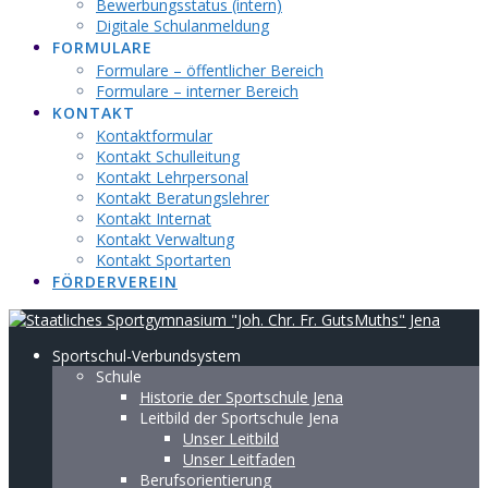
Bewerbungsstatus (intern)
Digitale Schulanmeldung
FORMULARE
Formulare – öffentlicher Bereich
Formulare – interner Bereich
KONTAKT
Kontaktformular
Kontakt Schulleitung
Kontakt Lehrpersonal
Kontakt Beratungslehrer
Kontakt Internat
Kontakt Verwaltung
Kontakt Sportarten
FÖRDERVEREIN
Sportschul-Verbundsystem
Schule
Historie der Sportschule Jena
Leitbild der Sportschule Jena
Unser Leitbild
Unser Leitfaden
Berufsorientierung