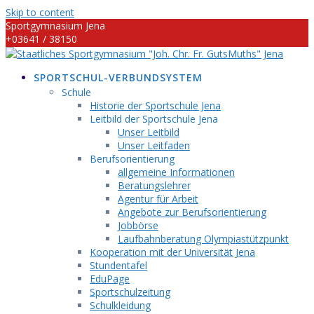
Skip to content
Sportgymnasium Jena
+03641 / 38150
info@sportgymnasium-jena.info
SPORTSCHUL-VERBUNDSYSTEM
Schule
Historie der Sportschule Jena
Leitbild der Sportschule Jena
Unser Leitbild
Unser Leitfaden
Berufsorientierung
allgemeine Informationen
Beratungslehrer
Agentur für Arbeit
Angebote zur Berufsorientierung
Jobbörse
Laufbahnberatung Olympiastützpunkt
Kooperation mit der Universität Jena
Stundentafel
EduPage
Sportschulzeitung
Schulkleidung