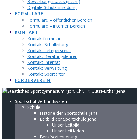
Bewerbungsstatus (intern)
Digitale Schulanmeldung
FORMULARE
Formulare – öffentlicher Bereich
Formulare – interner Bereich
KONTAKT
Kontaktformular
Kontakt Schulleitung
Kontakt Lehrpersonal
Kontakt Beratungslehrer
Kontakt Internat
Kontakt Verwaltung
Kontakt Sportarten
FÖRDERVEREIN
Sportschul-Verbundsystem
Schule
Historie der Sportschule Jena
Leitbild der Sportschule Jena
Unser Leitbild
Unser Leitfaden
Berufsorientierung