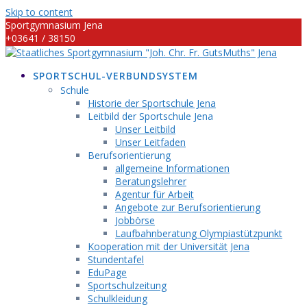
Skip to content
Sportgymnasium Jena
+03641 / 38150
info@sportgymnasium-jena.info
SPORTSCHUL-VERBUNDSYSTEM
Schule
Historie der Sportschule Jena
Leitbild der Sportschule Jena
Unser Leitbild
Unser Leitfaden
Berufsorientierung
allgemeine Informationen
Beratungslehrer
Agentur für Arbeit
Angebote zur Berufsorientierung
Jobbörse
Laufbahnberatung Olympiastützpunkt
Kooperation mit der Universität Jena
Stundentafel
EduPage
Sportschulzeitung
Schulkleidung