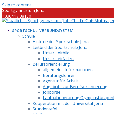
Skip to content
Sportgymnasium Jena
+03641 / 38150
info@sportgymnasium-jena.info
SPORTSCHUL-VERBUNDSYSTEM
Schule
Historie der Sportschule Jena
Leitbild der Sportschule Jena
Unser Leitbild
Unser Leitfaden
Berufsorientierung
allgemeine Informationen
Beratungslehrer
Agentur für Arbeit
Angebote zur Berufsorientierung
Jobbörse
Laufbahnberatung Olympiastützpun
Kooperation mit der Universität Jena
Stundentafel