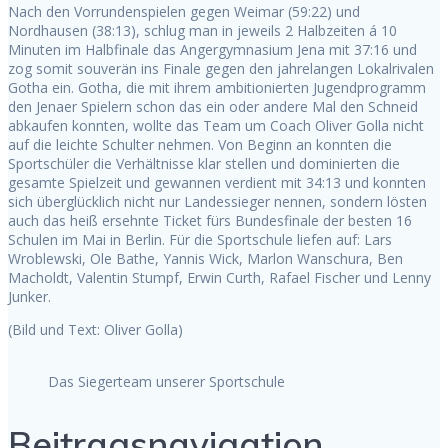
Nach den Vorrundenspielen gegen Weimar (59:22) und
Nordhausen (38:13), schlug man in jeweils 2 Halbzeiten á 10
Minuten im Halbfinale das Angergymnasium Jena mit 37:16 und
zog somit souverän ins Finale gegen den jahrelangen Lokalrivalen
Gotha ein. Gotha, die mit ihrem ambitionierten Jugendprogramm
den Jenaer Spielern schon das ein oder andere Mal den Schneid
abkaufen konnten, wollte das Team um Coach Oliver Golla nicht
auf die leichte Schulter nehmen. Von Beginn an konnten die
Sportschüler die Verhältnisse klar stellen und dominierten die
gesamte Spielzeit und gewannen verdient mit 34:13 und konnten
sich überglücklich nicht nur Landessieger nennen, sondern lösten
auch das heiß ersehnte Ticket fürs Bundesfinale der besten 16
Schulen im Mai in Berlin. Für die Sportschule liefen auf: Lars
Wroblewski, Ole Bathe, Yannis Wick, Marlon Wanschura, Ben
Macholdt, Valentin Stumpf, Erwin Curth, Rafael Fischer und Lenny
Junker.
(Bild und Text: Oliver Golla)
Das Siegerteam unserer Sportschule
Beitragsnavigation