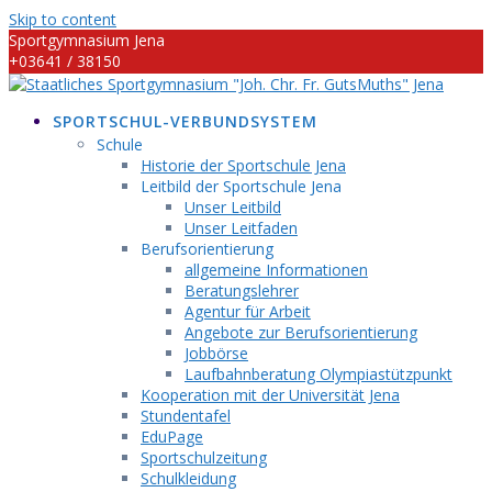
Skip to content
Sportgymnasium Jena
+03641 / 38150
info@sportgymnasium-jena.info
SPORTSCHUL-VERBUNDSYSTEM
Schule
Historie der Sportschule Jena
Leitbild der Sportschule Jena
Unser Leitbild
Unser Leitfaden
Berufsorientierung
allgemeine Informationen
Beratungslehrer
Agentur für Arbeit
Angebote zur Berufsorientierung
Jobbörse
Laufbahnberatung Olympiastützpunkt
Kooperation mit der Universität Jena
Stundentafel
EduPage
Sportschulzeitung
Schulkleidung