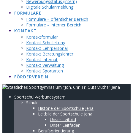
Bewerbungsstatus (intern)
Digitale Schulanmeldung
FORMULARE
Formulare – öffentlicher Bereich
Formulare – interner Bereich
KONTAKT
Kontaktformular
Kontakt Schulleitung
Kontakt Lehrpersonal
Kontakt Beratungslehrer
Kontakt Internat
Kontakt Verwaltung
Kontakt Sportarten
FÖRDERVEREIN
Sportschul-Verbundsystem
Schule
Historie der Sportschule Jena
Leitbild der Sportschule Jena
Unser Leitbild
Unser Leitfaden
Berufsorientierung